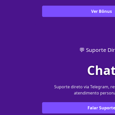
Ver Bônus
💬 Suporte Di
Cha
Suporte direto via Telegram, r
atendimento persona
Falar Suport