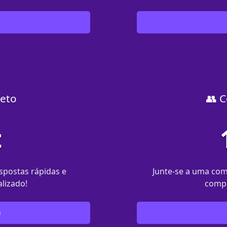
reto
👥 
t
espostas rápidas e
Junte-se a uma com
lizado!
compa
e