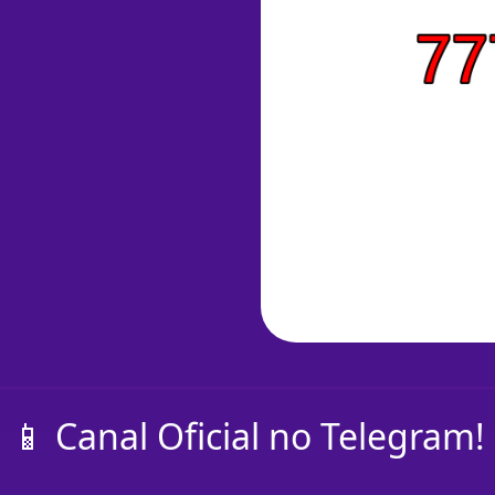
📱 Canal Oficial no Telegram!