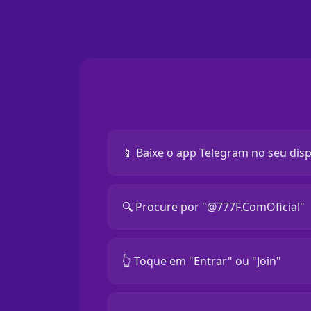
📱 Baixe o app Telegram no seu disp
🔍 Procure por "@777F.ComOficial"
👆 Toque em "Entrar" ou "Join"