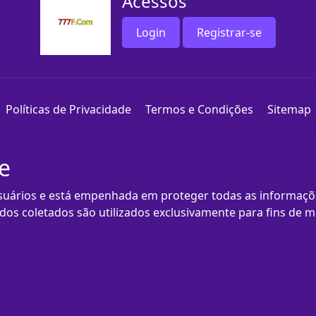
Acessos
Login
Registrar-se
Políticas de Privacidade
Termos e Condições
Sitemap
de
usuários e está empenhada em proteger todas as informaçõ
os coletados são utilizados exclusivamente para fins de m