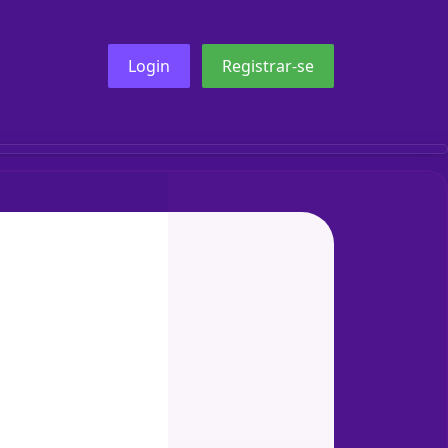
Login
Registrar-se