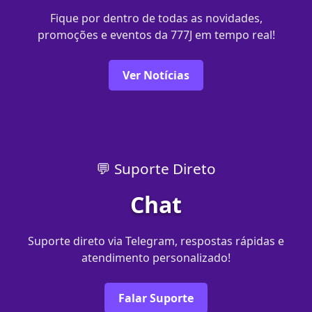
Fique por dentro de todas as novidades,
promoções e eventos da 777J em tempo real!
Ver Notícias
💬 Suporte Direto
Chat
Suporte direto via Telegram, respostas rápidas e
atendimento personalizado!
Falar Suporte