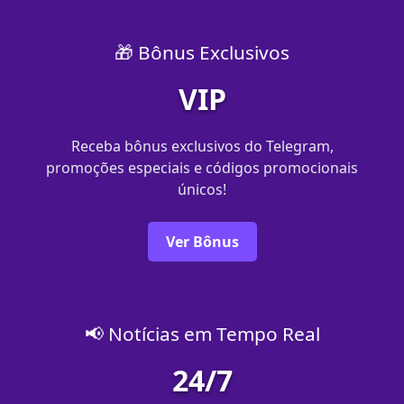
🎁 Bônus Exclusivos
VIP
Receba bônus exclusivos do Telegram,
promoções especiais e códigos promocionais
únicos!
Ver Bônus
📢 Notícias em Tempo Real
24/7