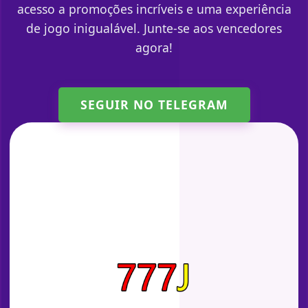
acesso a promoções incríveis e uma experiência
de jogo inigualável. Junte-se aos vencedores
agora!
SEGUIR NO TELEGRAM