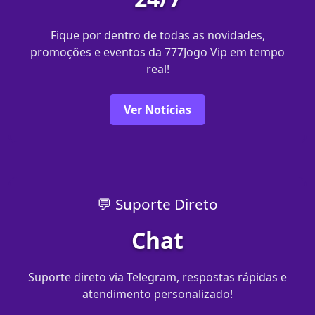
Fique por dentro de todas as novidades,
promoções e eventos da 777Jogo Vip em tempo
real!
Ver Notícias
💬 Suporte Direto
Chat
Suporte direto via Telegram, respostas rápidas e
atendimento personalizado!