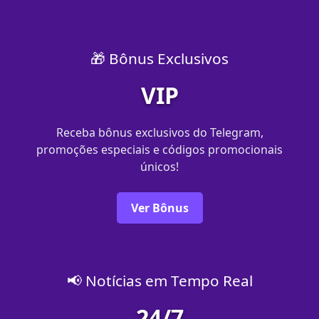
🎁 Bônus Exclusivos
VIP
Receba bônus exclusivos do Telegram,
promoções especiais e códigos promocionais
únicos!
Ver Bônus
📢 Notícias em Tempo Real
24/7