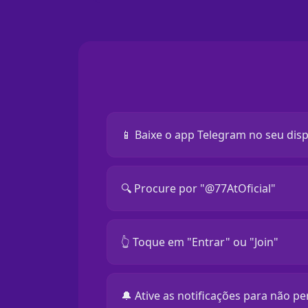
📱 Baixe o app Telegram no seu disp
🔍 Procure por "@77AtOficial"
👆 Toque em "Entrar" ou "Join"
🔔 Ative as notificações para não p