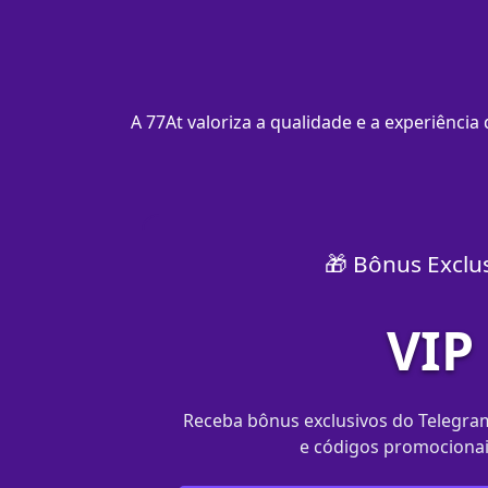
A 77At valoriza a qualidade e a experiênci
🎁 Bônus Exclu
VIP
Receba bônus exclusivos do Telegra
e códigos promocionai