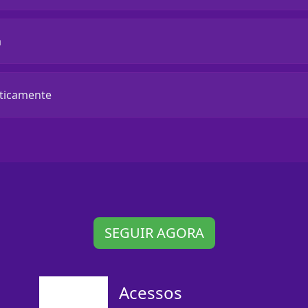
a
aticamente
SEGUIR AGORA
Acessos