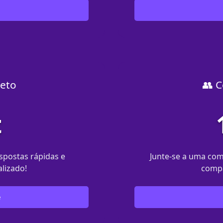
reto
👥 
t
espostas rápidas e
Junte-se a uma com
lizado!
compa
e