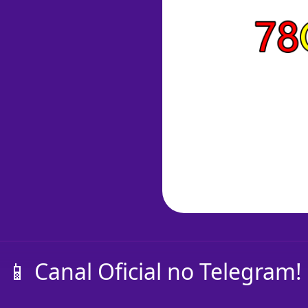
📱 Canal Oficial no Telegram!