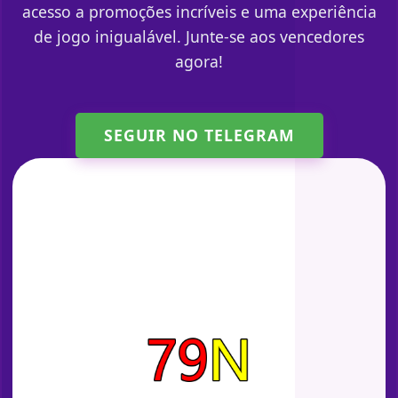
acesso a promoções incríveis e uma experiência
de jogo inigualável. Junte-se aos vencedores
agora!
SEGUIR NO TELEGRAM