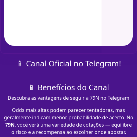
📱 Canal Oficial no Telegram!
📱 Benefícios do Canal
Descubra as vantagens de seguir a 79N no Telegram
Odds mais altas podem parecer tentadoras, mas
geralmente indicam menor probabilidade de acerto. No
79N
, você verá uma variedade de cotações — equilibre
o risco e a recompensa ao escolher onde apostar.