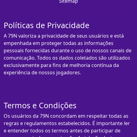
Sitemap
Políticas de Privacidade
A 79N valoriza a privacidade de seus usuários e está
empenhada em proteger todas as informações
pessoais fornecidas durante o uso de nossos canais de
comunicação. Todos os dados coletados são utilizados
exclusivamente para fins de melhoria contínua da
experiência de nossos jogadores.
Termos e Condições
Os usuários da 79N concordam em respeitar todas as
regras e regulamentos estabelecidos. É importante ler
e entender todos os termos antes de participar de