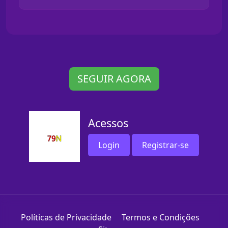
SEGUIR AGORA
Acessos
Login
Registrar-se
Políticas de Privacidade
Termos e Condições