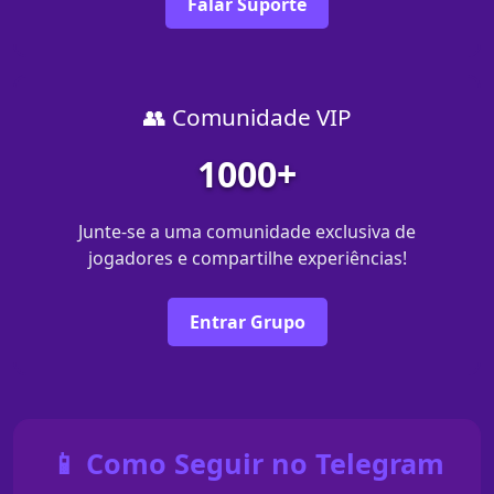
Falar Suporte
👥 Comunidade VIP
1000+
Junte-se a uma comunidade exclusiva de
jogadores e compartilhe experiências!
Entrar Grupo
📱 Como Seguir no Telegram