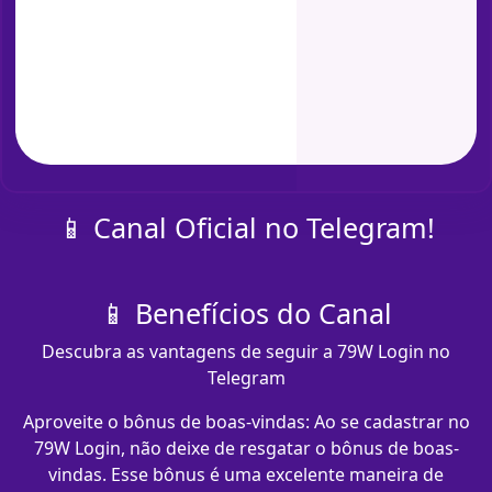
📱 Canal Oficial no Telegram!
📱 Benefícios do Canal
Descubra as vantagens de seguir a 79W Login no
Telegram
Aproveite o bônus de boas-vindas: Ao se cadastrar no
79W Login, não deixe de resgatar o bônus de boas-
vindas. Esse bônus é uma excelente maneira de