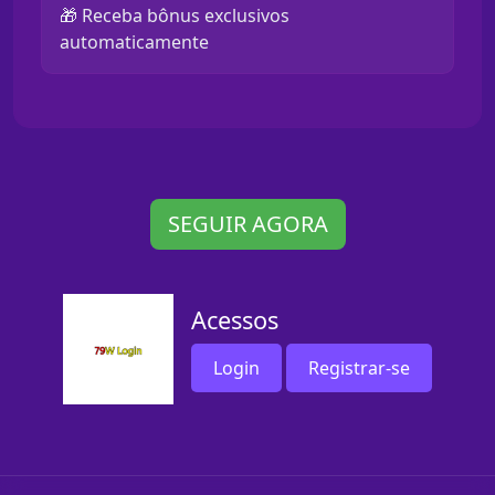
🎁 Receba bônus exclusivos
automaticamente
SEGUIR AGORA
Acessos
Login
Registrar-se