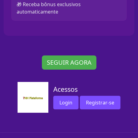
🎁 Receba bônus exclusivos
automaticamente
SEGUIR AGORA
Acessos
Login
Registrar-se