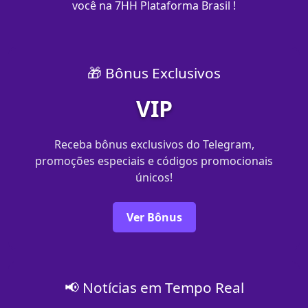
você na 7HH Plataforma Brasil !
🎁 Bônus Exclusivos
VIP
Receba bônus exclusivos do Telegram,
promoções especiais e códigos promocionais
únicos!
Ver Bônus
📢 Notícias em Tempo Real