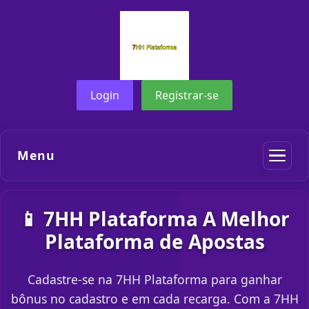
Login
Registrar-se
Menu
📱 7HH Plataforma A Melhor
Plataforma de Apostas
Cadastre-se na 7HH Plataforma para ganhar
bônus no cadastro e em cada recarga. Com a 7HH