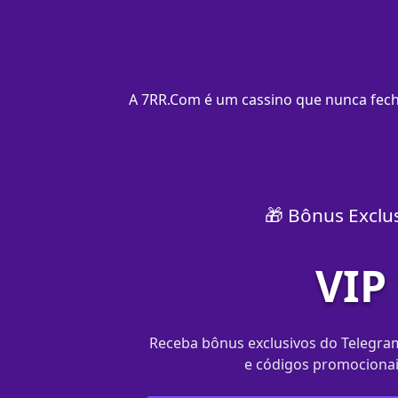
A 7RR.Com é um cassino que nunca fech
🎁 Bônus Exclu
VIP
Receba bônus exclusivos do Telegra
e códigos promocionai