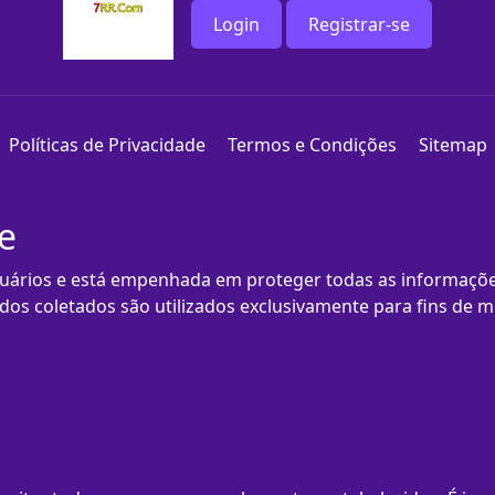
Login
Registrar-se
Políticas de Privacidade
Termos e Condições
Sitemap
de
usuários e está empenhada em proteger todas as informaçõe
os coletados são utilizados exclusivamente para fins de m