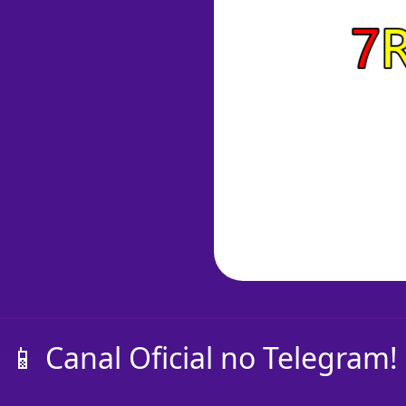
📱 Canal Oficial no Telegram!