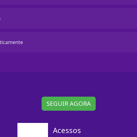
a
aticamente
SEGUIR AGORA
Acessos