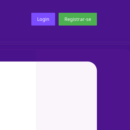
Login
Registrar-se