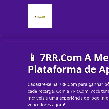
📱 7RR.Com A Me
Plataforma de A
Cadastre-se na 7RR.Com para ganhar b
cada recarga. Com a 7RR.Com, você te
incríveis e uma experiência de jogo inig
vencedores agora!