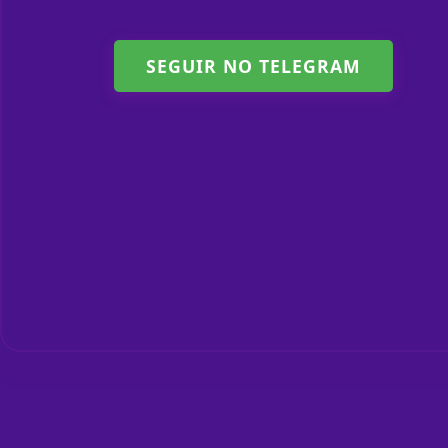
SEGUIR NO TELEGRAM