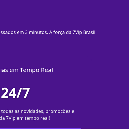
sados em 3 minutos. A força da 7Vip Brasil
cias em Tempo Real
24/7
e todas as novidades, promoções e
da 7Vip em tempo real!