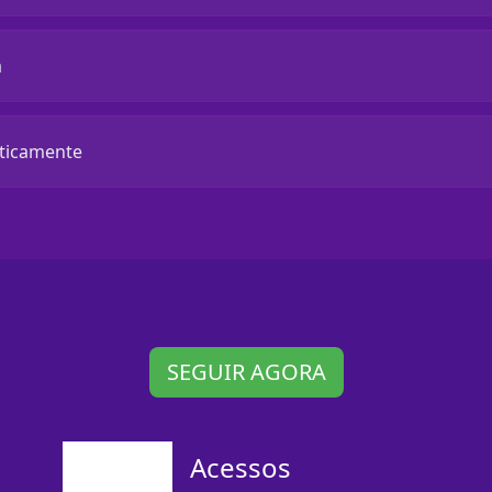
a
aticamente
SEGUIR AGORA
Acessos