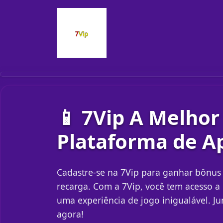
📱 7Vip A Melhor
Plataforma de A
Cadastre-se na 7Vip para ganhar bônus
recarga. Com a 7Vip, você tem acesso a
uma experiência de jogo inigualável. J
agora!