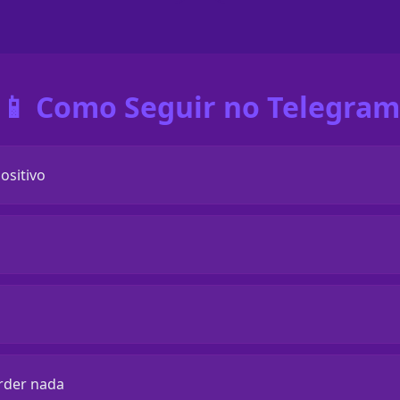
📱 Como Seguir no Telegram
ositivo
erder nada