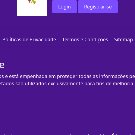
Login
Registrar-se
Políticas de Privacidade
Termos e Condições
Sitemap
de
rios e está empenhada em proteger todas as informações p
tados são utilizados exclusivamente para fins de melhoria