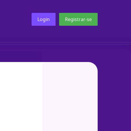
Login
Registrar-se