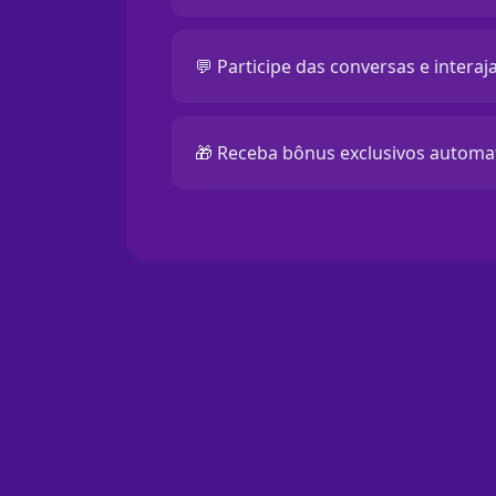
💬 Participe das conversas e interaj
🎁 Receba bônus exclusivos autom