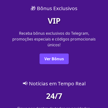
🎁 Bônus Exclusivos
VIP
Receba bônus exclusivos do Telegram,
promoções especiais e códigos promocionais
únicos!
Ver Bônus
📢 Notícias em Tempo Real
24/7