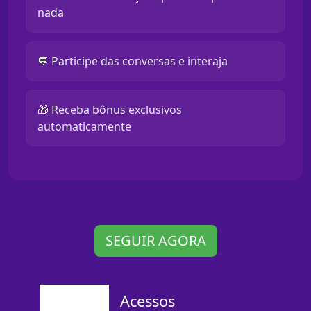
nada
💬 Participe das conversas e interaja
🎁 Receba bônus exclusivos
automaticamente
SEGUIR AGORA
Acessos