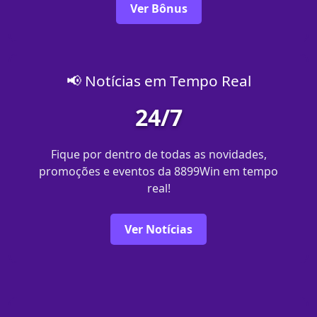
Ver Bônus
📢 Notícias em Tempo Real
24/7
Fique por dentro de todas as novidades,
promoções e eventos da 8899Win em tempo
real!
Ver Notícias