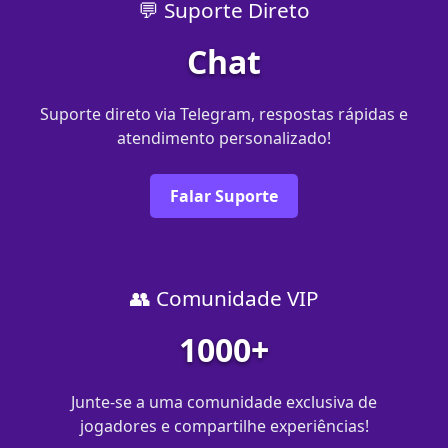
💬 Suporte Direto
Chat
Suporte direto via Telegram, respostas rápidas e
atendimento personalizado!
Falar Suporte
👥 Comunidade VIP
1000+
Junte-se a uma comunidade exclusiva de
jogadores e compartilhe experiências!