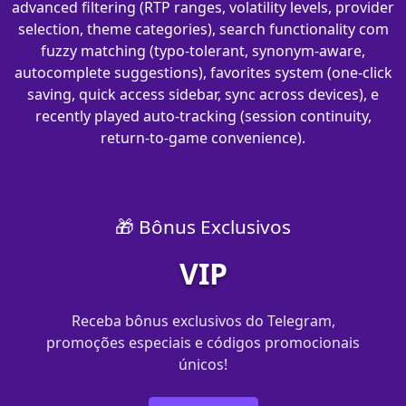
advanced filtering (RTP ranges, volatility levels, provider
selection, theme categories), search functionality com
fuzzy matching (typo-tolerant, synonym-aware,
autocomplete suggestions), favorites system (one-click
saving, quick access sidebar, sync across devices), e
recently played auto-tracking (session continuity,
return-to-game convenience).
🎁 Bônus Exclusivos
VIP
Receba bônus exclusivos do Telegram,
promoções especiais e códigos promocionais
únicos!