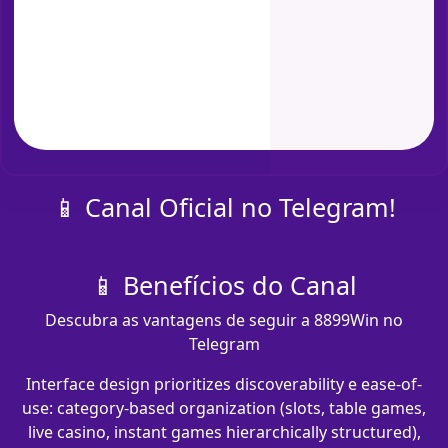
📱 Canal Oficial no Telegram!
📱 Benefícios do Canal
Descubra as vantagens de seguir a 8899Win no
Telegram
Interface design prioritizes discoverability e ease-of-
use: category-based organization (slots, table games,
live casino, instant games hierarchically structured),