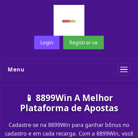
Login
Registrar-se
Menu
📱 8899Win A Melhor
Plataforma de Apostas
Cadastre-se na 8899Win para ganhar bônus no
cadastro e em cada recarga. Com a 8899Win, você