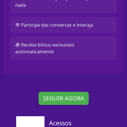
nada
💬 Participe das conversas e interaja
🎁 Receba bônus exclusivos
automaticamente
SEGUIR AGORA
Acessos