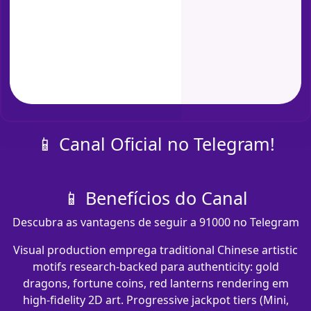
📱 Canal Oficial no Telegram!
📱 Benefícios do Canal
Descubra as vantagens de seguir a 91000 no Telegram
Visual production emprega traditional Chinese artistic
motifs research-backed para authenticity: gold
dragons, fortune coins, red lanterns rendering em
high-fidelity 2D art. Progressive jackpot tiers (Mini,