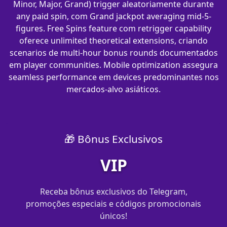
Minor, Major, Grand) trigger aleatoriamente durante
any paid spin, com Grand jackpot averaging mid-5-
figures. Free Spins feature com retrigger capability
oferece unlimited theoretical extensions, criando
scenarios de multi-hour bonus rounds documentados
em player communities. Mobile optimization assegura
seamless performance em devices predominantes nos
mercados-alvo asiáticos.
🎁 Bônus Exclusivos
VIP
Receba bônus exclusivos do Telegram,
promoções especiais e códigos promocionais
únicos!